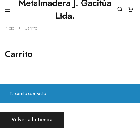
Metalmadera J. Gacitúa
Ltda.
Metalmadera
Inicio
Carrito
J.
Gacitua
Ltda.
Carrito
Tu carrito está vacío.
Volver a la tienda