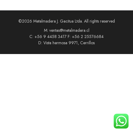
©2026 Metalmadera J. Gacitua Ltda. All rights reserved
M: ventas@metalmadera.cl
C: +56 9 4458 3417 F: +56 2 25576684
D: Vista hermosa 9971, Cerrillos