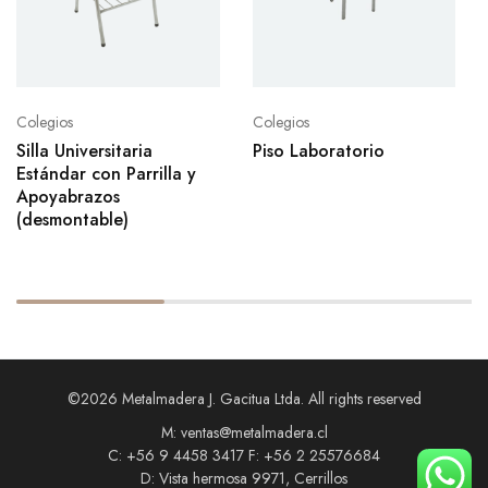
Colegios
Colegios
Silla Universitaria
Piso Laboratorio
Estándar con Parrilla y
Apoyabrazos
(desmontable)
©2026 Metalmadera J. Gacitua Ltda. All rights reserved
M: ventas@metalmadera.cl
C: +56 9 4458 3417 F: +56 2 25576684
D: Vista hermosa 9971, Cerrillos