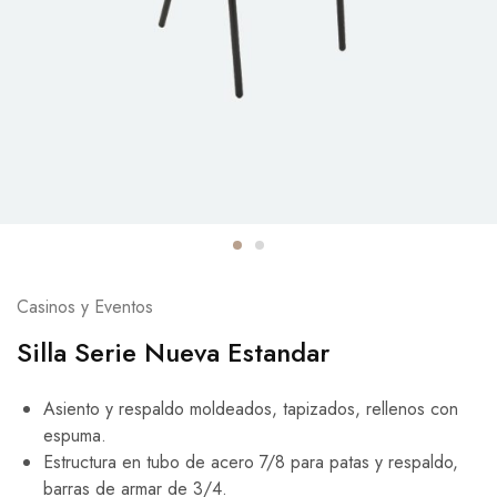
Casinos y Eventos
Silla Serie Nueva Estandar
Asiento y respaldo moldeados, tapizados, rellenos con
espuma.
Estructura en tubo de acero 7/8 para patas y respaldo,
barras de armar de 3/4.