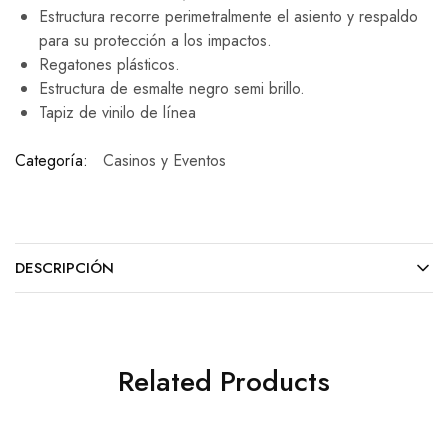
Estructura recorre perimetralmente el asiento y respaldo
para su protección a los impactos.
Regatones plásticos.
Estructura de esmalte negro semi brillo.
Tapiz de vinilo de línea
Categoría:
Casinos y Eventos
DESCRIPCIÓN
Related Products