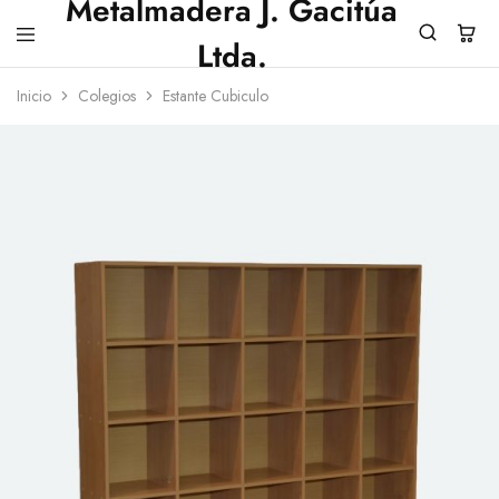
Metalmadera J. Gacitúa
Ltda.
Metalmadera
Inicio
Colegios
Estante Cubiculo
J.
Gacitua
Ltda.