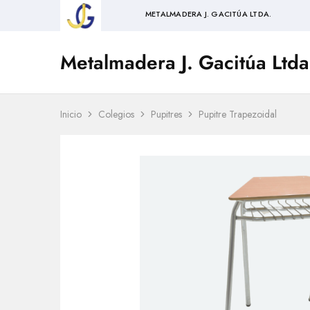
METALMADERA J. GACITÚA LTDA.
Metalmadera J. Gacitúa Ltda
Metalmadera
J.
Gacitua
Ltda.
Inicio
Colegios
Pupitres
Pupitre Trapezoidal