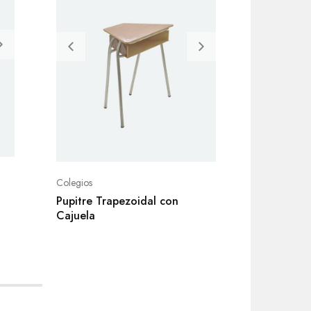
Colegios
Colegios
Pupitre Trapezoidal con
Pupitre U
Cajuela